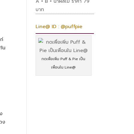
A + B + น้ำผลไม้ ราคา 79
บาท
Line@ ID : @puffpie
ก่
ก้น
กดเพื่อเพิ่ม Puff & Pie เป็น
เพื่อนใน Line@
ัง
แดง