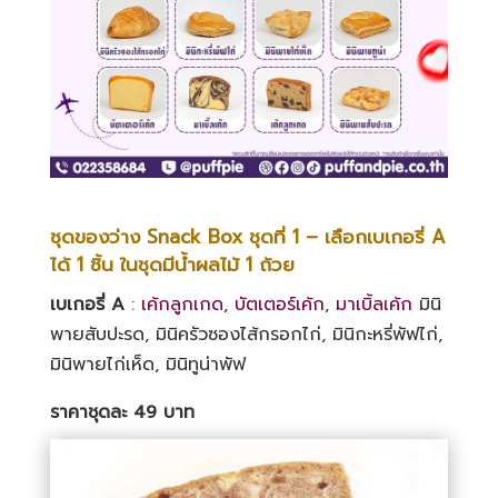
ชุดของว่าง Snack Box ชุดที่ 1 – เลือกเบเกอรี่ A
ได้ 1 ชิ้น ในชุดมีน้ำผลไม้ 1 ถ้วย
เบเกอรี่ A
:
เค้กลูกเกด
,
บัตเตอร์เค้ก
,
มาเบิ้ลเค้ก
มินิ
พายสับปะรด, มินิครัวซองไส้กรอกไก่, มินิกะหรี่พัฟไก่,
มินิพายไก่เห็ด, มินิทูน่าพัฟ
ราคาชุดละ 49 บาท