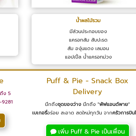
น้ำผลไม้รวม
มีส่วนประกอบของ
แครอทส้ม สับปะรด
ส้ม องุ่นแดง เลมอน
แอปเปิ้ล น้ำแครอทม่วง
ie
Puff & Pie - Snack Box
Delivery
ถึง 5
-9281
นึกถึง
ชุดของว่าง
นึกถึง "
พัฟแอนด์พาย
"
เบเกอรี่
อร่อย สะอาด สดใหม่ทุกวัน จาก
ครัวการบิน
ย
เพิ่ม Puff & Pie เป็นเพื่อน