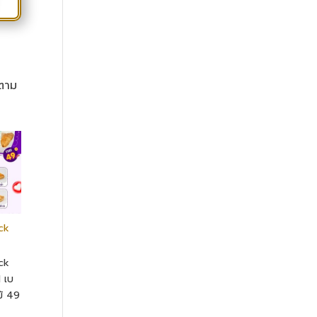
้ตาม
ck
ck
1 เบ
ม้ 49