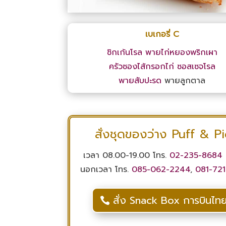
เบเกอรี่ C
ชิกเก้นโรล
พายไก่หยองพริกเผา
ครัวซองไส้กรอกไก่
ซอสเซจโรล
พายสับปะรด
พายลูกตาล
สั่งชุดของว่าง Puff & P
เวลา 08.00-19.00 โทร.
02-235-8684
นอกเวลา โทร.
085-062-2244
,
081-721
สั่ง Snack Box การบินไท