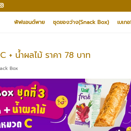
พัฟแอนด์พาย
ชุดของว่าง(Snack Box)
เบเกอร
 C + น้ำผลไม้ ราคา 78 บาท
ack Box