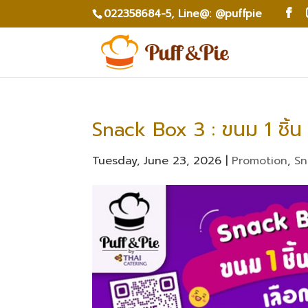
022358684-5,
Line@: @puffpie
Snack Box 3 : ขนม 1 ชิ้น
Tuesday, June 23, 2026
|
Promotion
,
Sn