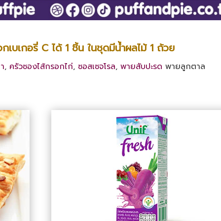
บเกอรี่ C ได้ 1 ชิ้น ในชุดมีน้ำผลไม้ 1 ถ้วย
ผา
,
ครัวซองไส้กรอกไก่
,
ซอสเซจโรล
,
พายสับปะรด
พายลูกตาล