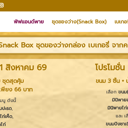
พัฟแอนด์พาย
ชุดของว่าง(Snack Box)
เบเกอร
Snack Box ชุดของว่างกล่อง เบเกอรี่ จากค
1 สิงหาคม 69
โปรโมชั่น
ชุดสุดคุ้ม
ขนม 3 ชิ้น +
าเพียง 66 บาท
เลือก
ขนม(A
มินิพาย
นู ดังนี้
มินิพายไก่
ับปะรด
,
และ เ
ไก่เห็ด
,
ขนมปังชาเข
ไก่