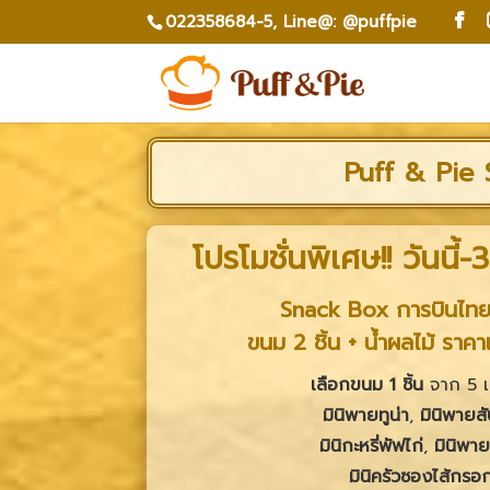
022358684-5,
Line@: @puffpie
Puff & Pie 
โปรโมชั่นพิเศษ!! วันนี้
-3
Snack Box การบินไทย 
ขนม 2 ชิ้น + น้ำผลไม้ ราค
เลือกขนม 1 ชิ้น
จาก 5 เม
มินิพายทูน่า
,
มินิพายส
มินิกะหรี่พัฟไก่
,
มินิพาย
มินิครัวซองไส้กรอก