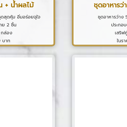
น + น้ำผลไม้
ชุดอาหารว่า
สุดคุ้ม อิ่มอร่อยจุใจ
ชุดอาหารว่าง 
ย 2 ชิ้น
ประกอบด
1 กล่อง
เสริฟค
9 บาท
ในรา