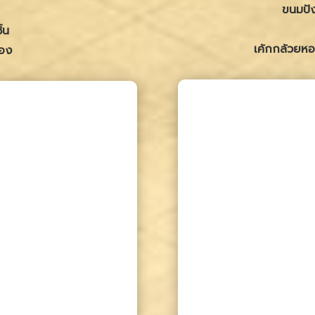
ขนมปัง
้น
เค้กกล้วยหอม
่อง