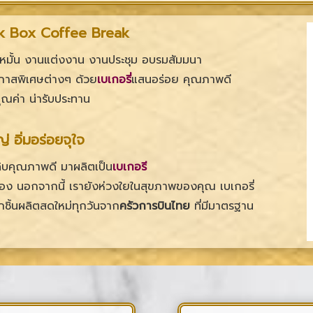
ck Box Coffee Break
นหมั้น งานแต่งงาน งานประชุม อบรมสัมมนา
โอกาสพิเศษต่างๆ ด้วย
เบเกอรี่
แสนอร่อย คุณภาพดี
ณค่า น่ารับประทาน
่ อิ่มอร่อยจุใจ
ดิบคุณภาพดี มาผลิตเป็น
เบเกอรี
ลอง นอกจากนี้ เรายังห่วงใยในสุขภาพของคุณ เบเกอรี่
ุกชิ้นผลิตสดใหม่ทุกวันจาก
ครัวการบินไทย
ที่มีมาตรฐาน