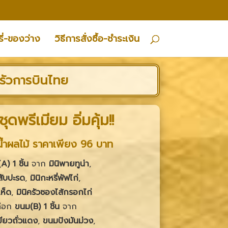
ี่-ของว่าง
วิธีการสั่งซื้อ-ชำระเงิน
รัวการบินไทย
ชุด
พรีเมียม อิ่มคุ้ม!!
 น้ำผลไม้ ราคาเพียง 96 บาท
) 1 ชิ้น
จาก
มินิพายทูน่า
,
สับปะรด
,
มินิกะหรี่พัฟไก่
,
เห็ด
,
มินิครัวซองไส้กรอกไก่
ลือก
ขนม(B) 1 ชิ้น
จาก
ียวถั่วแดง
,
ขนมปังมันม่วง
,