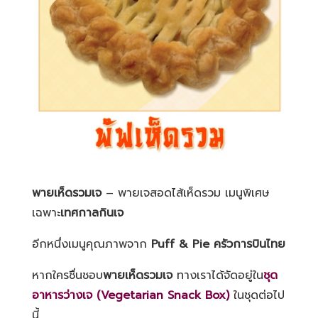
พายเห็ดรวมเจ
– พายเจสอดไส้เห็ดรวม เมนูพิเศษ
เฉพาะ
เทศกาลกินเจ
อีกหนึ่งเมนูคุณภาพจาก
Puff & Pie
ครัวการบินไทย
หากใครชื่นชอบ
พายเห็ดรวม
เจ
ทางเราได้จัดอยู่ใน
ชุด
อาหารว่างเจ
(Vegetarian Snack Box)
ในชุดต่อไป
นี้