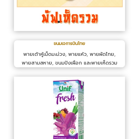
ขนมเจการบินไทย
พายเต้าหู้เม็ดมะม่วง, พายแห้ว, พายผัดไทย,
พายสามสหาย, ขนมปังเผือก และพายเห็ดรวม